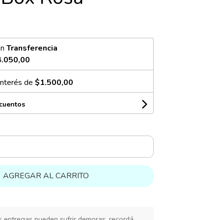
on
Transferencia
.050,00
interés de
$1.500,00
scuentos
AGREGAR AL CARRITO
s entregas pueden sufrir demoras, recordá